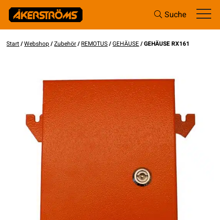
Suche
Start
/
Webshop
/
Zubehör
/
REMOTUS
/
GEHÄUSE
/ GEHÄUSE RX161