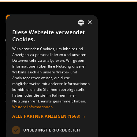
×
Diese Webseite verwendet
SWEDISH
Cookies.
ENGLISH
Wir verwenden Cookies, um Inhalte und
Produktübersicht
Anzeigen zu personalisieren und unseren
DEUTSCH
Datenverkehr zu analysieren. Wir geben
Remotus
Informationen über Ihre Nutzung unserer
Website auch an unsere Werbe- und
Sesam
Analysepartner weiter, die diese
Access_Ctrl
möglicherweise mit anderen Informationen
kombinieren, die Sie ihnen bereitgestellt
Support
haben oder die sie im Rahmen Ihrer
Nutzung ihrer Dienste gesammelt haben.
Technischer Support
Weitere Informationen
Service buchen
ALLE PARTNER ANZEIGEN
(1568) →
Handbücher und Videoanleitungen
UNBEDINGT ERFORDERLICH
Über Åkerströms