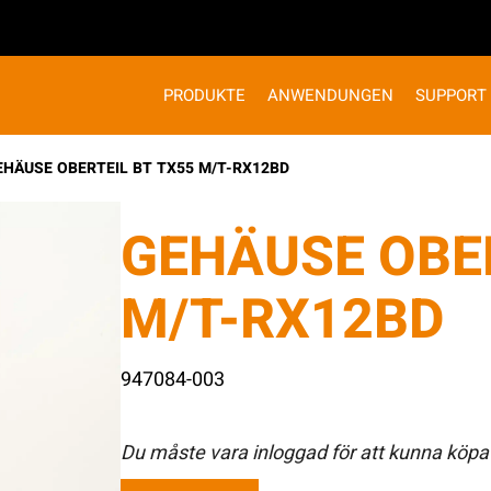
PRODUKTE
ANWENDUNGEN
SUPPORT
EHÄUSE OBERTEIL BT TX55 M/T-RX12BD
GEHÄUSE OBER
M/T-RX12BD
947084-003
Du måste vara inloggad för att kunna köpa