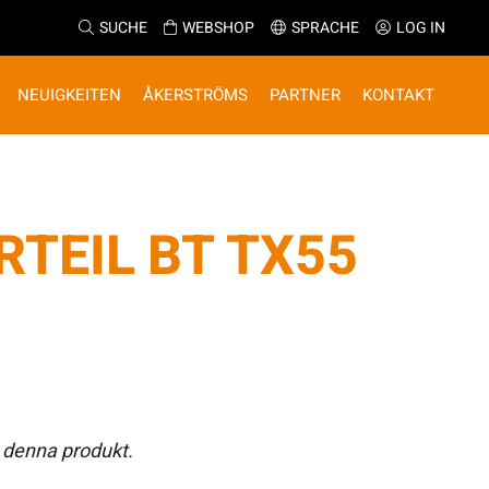
SUCHE
WEBSHOP
SPRACHE
LOG IN
NEUIGKEITEN
ÅKERSTRÖMS
PARTNER
KONTAKT
TEIL BT TX55
 denna produkt.