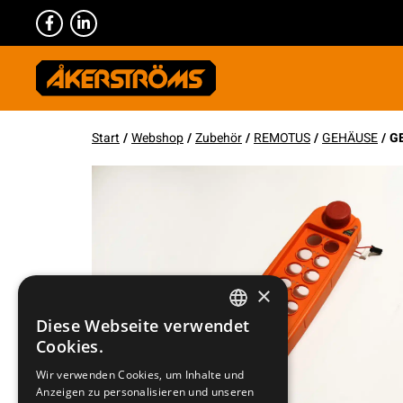
Start
/
Webshop
/
Zubehör
/
REMOTUS
/
GEHÄUSE
/ G
×
Diese Webseite verwendet
SWEDISH
Cookies.
ENGLISH
Wir verwenden Cookies, um Inhalte und
Anzeigen zu personalisieren und unseren
DEUTSCH