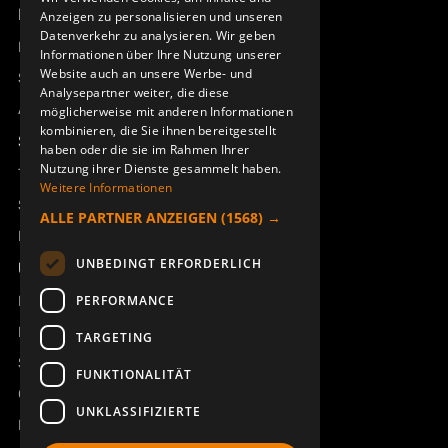
Produktübersicht
Anzeigen zu personalisieren und unseren
DEUTSCH
Datenverkehr zu analysieren. Wir geben
Remotus
Informationen über Ihre Nutzung unserer
Website auch an unsere Werbe- und
Sesam
Analysepartner weiter, die diese
Access_Ctrl
möglicherweise mit anderen Informationen
kombinieren, die Sie ihnen bereitgestellt
Support
haben oder die sie im Rahmen Ihrer
Nutzung ihrer Dienste gesammelt haben.
Technischer Support
Weitere Informationen
Service buchen
ALLE PARTNER ANZEIGEN
(1568) →
Handbücher und Videoanleitungen
UNBEDINGT ERFORDERLICH
Über Åkerströms
Kontakt
PERFORMANCE
Neuigkeiten
TARGETING
Sicherheit und Richtlinien
FUNKTIONALITÄT
Geschäftsbedingungen
UNKLASSIFIZIERTE
REACH