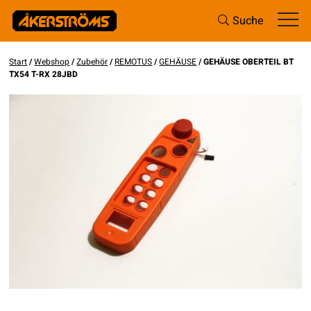
Suche
Start
/
Webshop
/
Zubehör
/
REMOTUS
/
GEHÄUSE
/ GEHÄUSE OBERTEIL BT
TX54 T-RX 28JBD