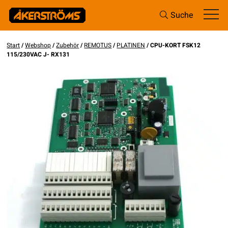
Suche
Start
/
Webshop
/
Zubehör
/
REMOTUS
/
PLATINEN
/ CPU-KORT FSK12
115/230VAC J- RX131