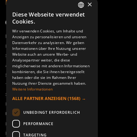
×
Diese Webseite verwendet
SWEDISH
Cookies.
ENGLISH
Wir verwenden Cookies, um Inhalte und
Produktübersicht
Anzeigen zu personalisieren und unseren
DEUTSCH
Datenverkehr zu analysieren. Wir geben
Remotus
Informationen über Ihre Nutzung unserer
Website auch an unsere Werbe- und
Sesam
Analysepartner weiter, die diese
Access_Ctrl
möglicherweise mit anderen Informationen
kombinieren, die Sie ihnen bereitgestellt
Support
haben oder die sie im Rahmen Ihrer
Nutzung ihrer Dienste gesammelt haben.
Technischer Support
Weitere Informationen
Service buchen
ALLE PARTNER ANZEIGEN
(1568) →
Handbücher und Videoanleitungen
UNBEDINGT ERFORDERLICH
Über Åkerströms
Kontakt
PERFORMANCE
Neuigkeiten
TARGETING