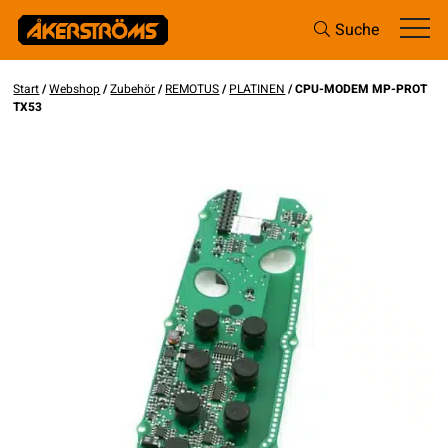
Suche
Start
/
Webshop
/
Zubehör
/
REMOTUS
/
PLATINEN
/ CPU-MODEM MP-PROT
TX53