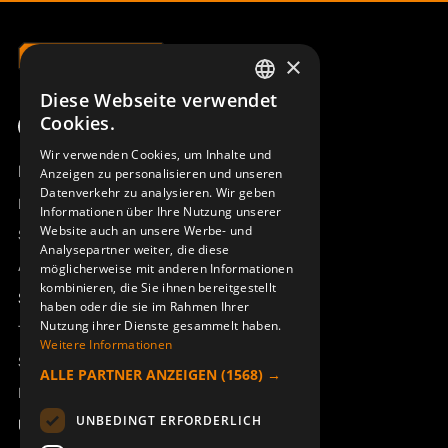
×
Diese Webseite verwendet
SWEDISH
Cookies.
ENGLISH
Wir verwenden Cookies, um Inhalte und
Produktübersicht
Anzeigen zu personalisieren und unseren
DEUTSCH
Datenverkehr zu analysieren. Wir geben
Remotus
Informationen über Ihre Nutzung unserer
Website auch an unsere Werbe- und
Sesam
Analysepartner weiter, die diese
Access_Ctrl
möglicherweise mit anderen Informationen
kombinieren, die Sie ihnen bereitgestellt
Support
haben oder die sie im Rahmen Ihrer
Nutzung ihrer Dienste gesammelt haben.
Technischer Support
Weitere Informationen
Service buchen
ALLE PARTNER ANZEIGEN
(1568) →
Handbücher und Videoanleitungen
UNBEDINGT ERFORDERLICH
Über Åkerströms