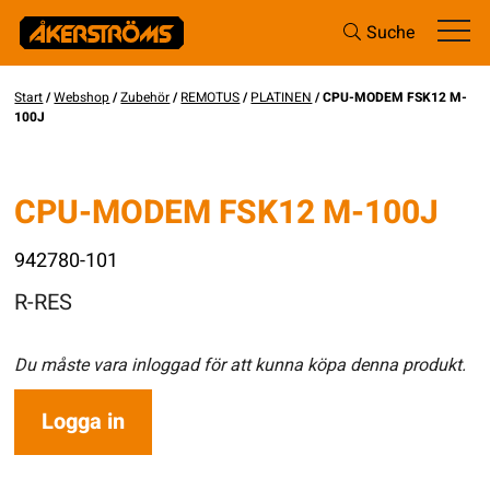
Suche
Start
/
Webshop
/
Zubehör
/
REMOTUS
/
PLATINEN
/ CPU-MODEM FSK12 M-
100J
CPU-MODEM FSK12 M-100J
942780-101
R-RES
Du måste vara inloggad för att kunna köpa denna produkt.
Logga in