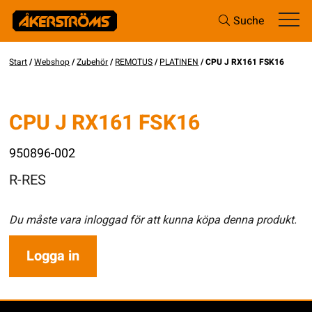
Suche
Start
/
Webshop
/
Zubehör
/
REMOTUS
/
PLATINEN
/ CPU J RX161 FSK16
CPU J RX161 FSK16
950896-002
R-RES
Du måste vara inloggad för att kunna köpa denna produkt.
Logga in