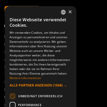
×
Diese Webseite verwendet
SWEDISH
Cookies.
ENGLISH
Wir verwenden Cookies, um Inhalte und
Produktübersicht
Anzeigen zu personalisieren und unseren
DEUTSCH
Datenverkehr zu analysieren. Wir geben
Remotus
Informationen über Ihre Nutzung unserer
Website auch an unsere Werbe- und
Sesam
Analysepartner weiter, die diese
Access_Ctrl
möglicherweise mit anderen Informationen
kombinieren, die Sie ihnen bereitgestellt
Support
haben oder die sie im Rahmen Ihrer
Nutzung ihrer Dienste gesammelt haben.
Technischer Support
Weitere Informationen
Service buchen
ALLE PARTNER ANZEIGEN
(1568) →
Handbücher und Videoanleitungen
UNBEDINGT ERFORDERLICH
Über Åkerströms
Kontakt
PERFORMANCE