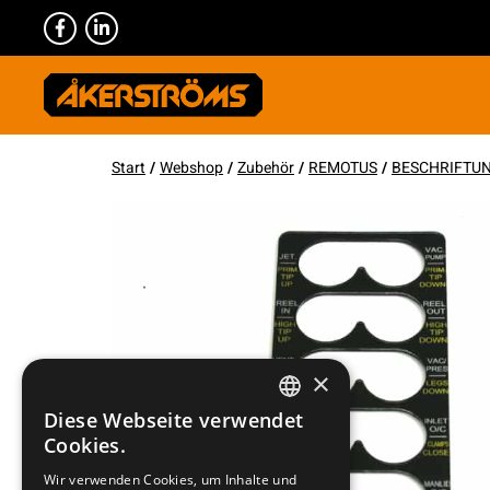
Start
/
Webshop
/
Zubehör
/
REMOTUS
/
BESCHRIFTU
×
Diese Webseite verwendet
SWEDISH
Cookies.
ENGLISH
Wir verwenden Cookies, um Inhalte und