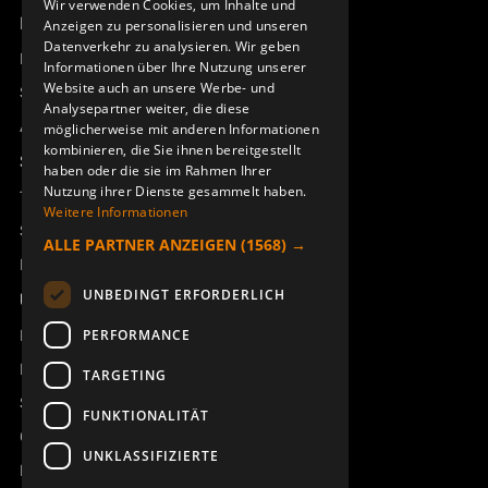
Wir verwenden Cookies, um Inhalte und
Produktübersicht
Anzeigen zu personalisieren und unseren
DEUTSCH
Datenverkehr zu analysieren. Wir geben
Remotus
Informationen über Ihre Nutzung unserer
Website auch an unsere Werbe- und
Sesam
Analysepartner weiter, die diese
Access_Ctrl
möglicherweise mit anderen Informationen
kombinieren, die Sie ihnen bereitgestellt
Support
haben oder die sie im Rahmen Ihrer
Nutzung ihrer Dienste gesammelt haben.
Technischer Support
Weitere Informationen
Service buchen
ALLE PARTNER ANZEIGEN
(1568) →
Handbücher und Videoanleitungen
UNBEDINGT ERFORDERLICH
Über Åkerströms
Kontakt
PERFORMANCE
Neuigkeiten
TARGETING
Sicherheit und Richtlinien
FUNKTIONALITÄT
Geschäftsbedingungen
UNKLASSIFIZIERTE
REACH