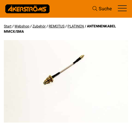
Suche
Start
/
Webshop
/
Zubehör
/
REMOTUS
/
PLATINEN
/ ANTENNENKABEL
MMCX/SMA