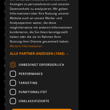
Produktübersicht
Anzeigen zu personalisieren und unseren
DEUTSCH
Datenverkehr zu analysieren. Wir geben
Remotus
Informationen über Ihre Nutzung unserer
Website auch an unsere Werbe- und
Sesam
Analysepartner weiter, die diese
Access_Ctrl
möglicherweise mit anderen Informationen
kombinieren, die Sie ihnen bereitgestellt
Support
haben oder die sie im Rahmen Ihrer
Nutzung ihrer Dienste gesammelt haben.
Technischer Support
Weitere Informationen
Service buchen
ALLE PARTNER ANZEIGEN
(1568) →
Handbücher und Videoanleitungen
UNBEDINGT ERFORDERLICH
Über Åkerströms
Kontakt
PERFORMANCE
Neuigkeiten
TARGETING
Sicherheit und Richtlinien
FUNKTIONALITÄT
Geschäftsbedingungen
UNKLASSIFIZIERTE
REACH