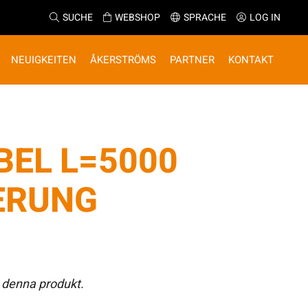
SUCHE
WEBSHOP
SPRACHE
LOG IN
NEUIGKEITEN
ÅKERSTRÖMS
PARTNER
KONTAKT
EL L=5000
ERUNG
 denna produkt.