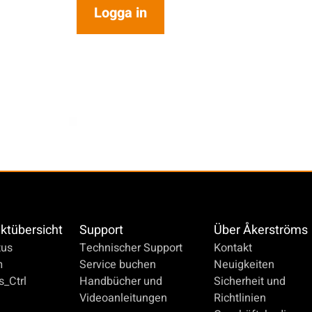
Logga in
ktübersicht
Support
Über Åkerströms
us
Technischer Support
Kontakt
m
Service buchen
Neuigkeiten
_Ctrl
Handbücher und
Sicherheit und
Videoanleitungen
Richtlinien