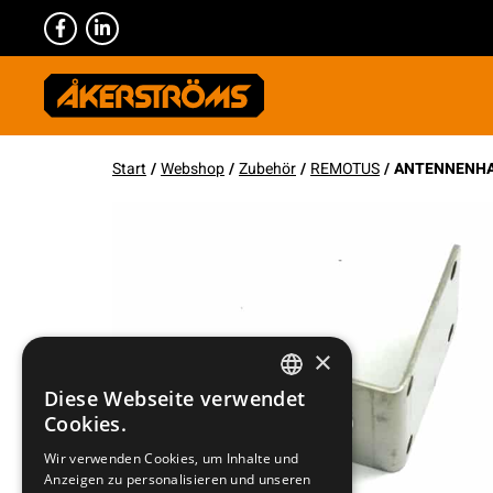
Start
/
Webshop
/
Zubehör
/
REMOTUS
/ ANTENNENHA
×
Diese Webseite verwendet
SWEDISH
Cookies.
ENGLISH
Wir verwenden Cookies, um Inhalte und
Anzeigen zu personalisieren und unseren
DEUTSCH