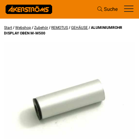
Suche
Start
/
Webshop
/
Zubehör
/
REMOTUS
/
GEHÄUSE
/ ALUMINIUMROHR
DISPLAY OBEN M-M500