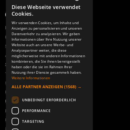
Diese Webseite verwendet
SWEDISH
Cookies.
ENGLISH
Wir verwenden Cookies, um Inhalte und
Produktübersicht
Anzeigen zu personalisieren und unseren
DEUTSCH
Datenverkehr zu analysieren. Wir geben
Remotus
Informationen über Ihre Nutzung unserer
Website auch an unsere Werbe- und
Sesam
Analysepartner weiter, die diese
Access_Ctrl
möglicherweise mit anderen Informationen
kombinieren, die Sie ihnen bereitgestellt
Support
haben oder die sie im Rahmen Ihrer
Nutzung ihrer Dienste gesammelt haben.
Technischer Support
Weitere Informationen
Service buchen
ALLE PARTNER ANZEIGEN
(1568) →
Handbücher und Videoanleitungen
UNBEDINGT ERFORDERLICH
Über Åkerströms
Kontakt
PERFORMANCE
Neuigkeiten
TARGETING
Sicherheit und Richtlinien