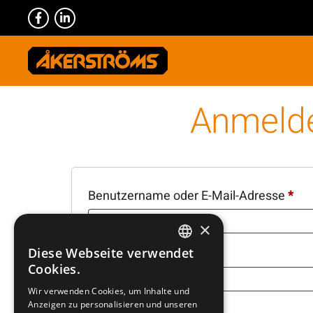
Anmeld
E
Benutzername oder E-Mail-Adresse
*
r
×
f
E
Passwort
*
Diese Webseite verwendet
SWEDISH
Cookies.
o
r
ENGLISH
Wir verwenden Cookies, um Inhalte und
r
f
Anzeigen zu personalisieren und unseren
DEUTSCH
Angemeldet bleiben