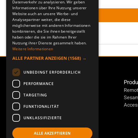
d
Datenverkehr zu analysieren. Wir geben
o
Informationen über Ihre Nutzung unserer
e
Website auch an unsere Werbe- und
r
Analysepartner weiter, die diese
r
möglicherweise mit anderen Informationen
d
kombinieren, die Sie ihnen bereitgestellt
l
haben oder die sie im Rahmen Ihrer
e
Nutzung ihrer Dienste gesammelt haben.
i
Weitere Informationen
r
c
ALLE PARTNER ANZEIGEN
(1568) →
l
h
i
UNBEDINGT ERFORDERLICH
Produ
c
PERFORMANCE
Remot
h
TARGETING
Sesa
Access
FUNKTIONALITÄT
UNKLASSIFIZIERTE
ALLE AKZEPTIEREN